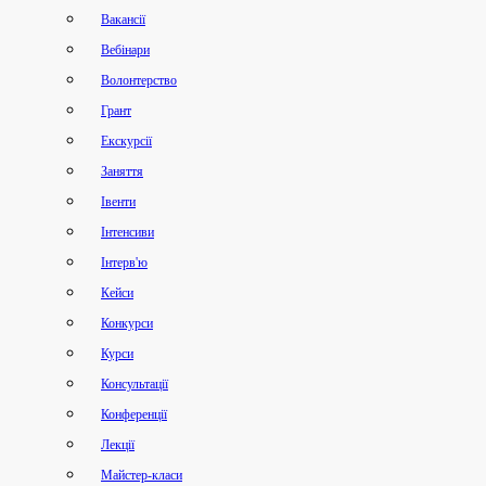
Вакансії
Вебінари
Волонтерство
Грант
Екскурсії
Заняття
Івенти
Інтенсиви
Інтерв'ю
Кейси
Конкурси
Курси
Консультації
Конференції
Лекції
Майстер-класи