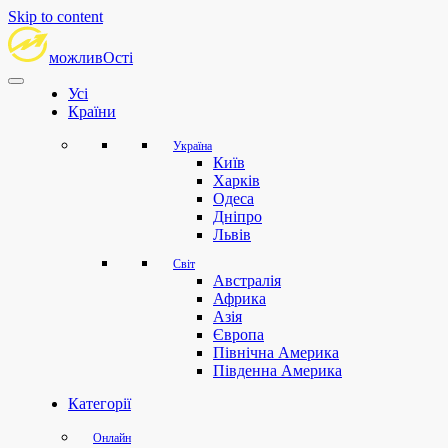
Skip to content
можливОсті
Усі
Країни
Україна
Київ
Харків
Одеса
Дніпро
Львів
Світ
Австралія
Африка
Азія
Європа
Північна Америка
Південна Америка
Категорії
Онлайн