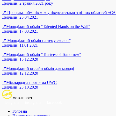
Дедлайн: 2 травня 2021 року
📍 Програма обмінів між університетами з різних областей «С
Дедлайн: 25.04.2021
📍Молодіжний обмін “Talented Hands on the Wall”
Дедлайн: 17.03.2021
📍 Молодіжний обмін на тему екології
Дедлайн: 11.01.2021
📍Молодіжний обмін “Trustees of Tomorrow”
Дедлайн: 15.12.2020
📍Молодіжний онлайн обмін для молоді
Дедлайн: 12.12.2020
📍Міжнародна програма UWC
Дедлайн: 23.10.2020
можливості
telegram
instagram
facebook
Головна
Пошук можливостей