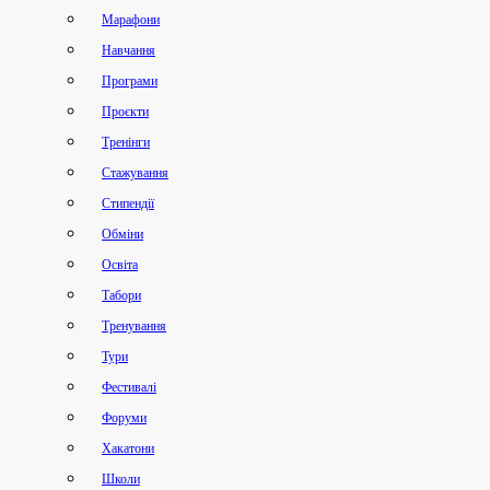
Марафони
Навчання
Програми
Проєкти
Тренінги
Стажування
Стипендії
Обміни
Освіта
Табори
Тренування
Тури
Фестивалі
Форуми
Хакатони
Школи