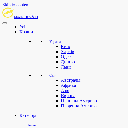
Skip to content
можливОсті
Усі
Країни
Україна
Київ
Харків
Одеса
Дніпро
Львів
Світ
Австралія
Африка
Азія
Європа
Північна Америка
Південна Америка
Категорії
Онлайн