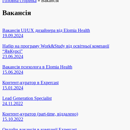
Головна сторінка
»
Вакансія
Марафони
Вакансія
Навчання
Програми
Проєкти
Вакансія UI/UX дизайнера від Elomia Health
19.09.2024
Тренінги
Набір на програму Work&Study від освітньої компанії
Стажування
“ЯвКурсі”
Стипендії
23.06.2024
Обміни
Вакансія психолога в Elomia Health
Освіта
15.06.2024
Табори
Контент-куратор в Expercast
Тренування
15.01.2024
Тури
Lead Generation Specialist
Фестивалі
24.11.2022
Форуми
Контент-куратор (part-time, віддалено)
15.10.2022
Хакатони
Школи
Онлайн-вакансія в компанії Expercast