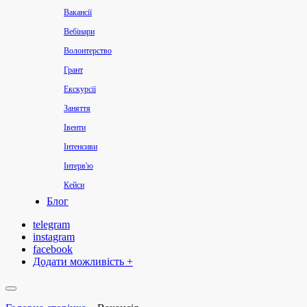
Вакансії
Вебінари
Волонтерство
Грант
Екскурсії
Заняття
Івенти
Інтенсиви
Інтерв'ю
Кейси
Блог
Конкурси
telegram
Курси
instagram
Консультації
facebook
Додати можливість +
Конференції
Лекції
Майстер-класи